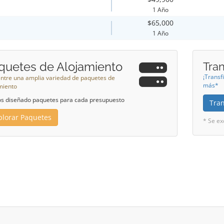
1 Año
$65,000
1 Año
quetes de Alojamiento
Tra
¡Transf
 entre una amplia variedad de paquetes de
más*
miento
 diseñado paquetes para cada presupuesto
Tran
plorar Paquetes
* Se ex