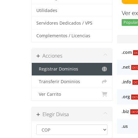
Utilidades
Ver ex
Popular 
Servidores Dedicados / VPS
Complementos / Licencias
.com
DE
Acciones
.net
DES
Registrar Dominios
Transferir Dominios
.info
DE
Ver Carrito
.org
DES
.biz
DES
Elegir Divisa
.us