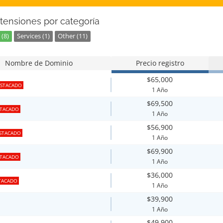
tensiones por categoría
(8)
Services (1)
Other (11)
Nombre de Dominio
Precio registro
$65,000
STACADO
1 Año
$69,500
TACADO
1 Año
$56,900
STACADO
1 Año
$69,900
TACADO
1 Año
$36,000
TACADO
1 Año
$39,900
1 Año
$49,900