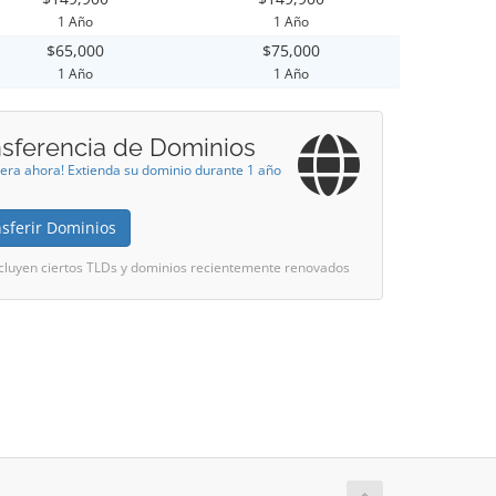
1 Año
1 Año
$65,000
$75,000
1 Año
1 Año
nsferencia de Dominios
iera ahora! Extienda su dominio durante 1 año
sferir Dominios
cluyen ciertos TLDs y dominios recientemente renovados