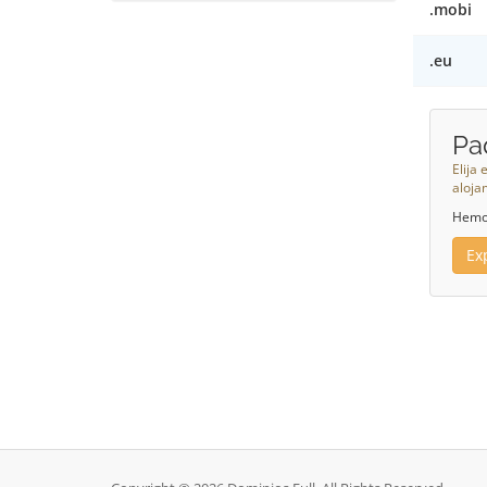
.mobi
.eu
Pa
Elija
aloja
Hemos
Ex