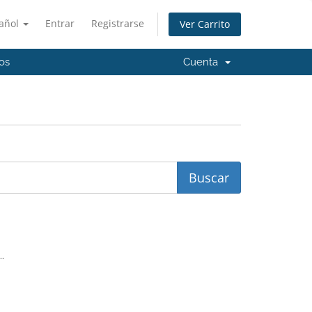
añol
Entrar
Registrarse
Ver Carrito
os
Cuenta
..