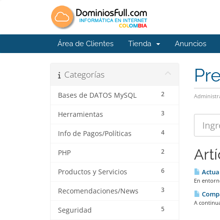
Área de Clientes
Tienda
Anuncios
Pr
Categorías
2
Bases de DATOS MySQL
Administr
3
Herramientas
4
Info de Pagos/Políticas
Art
2
PHP
6
Productos y Servicios
Actual
En entorno
3
Recomendaciones/News
Compat
A continua
5
Seguridad