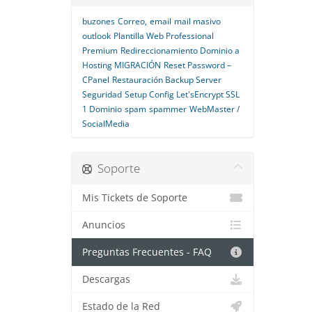
buzones
Correo,
email
mail masivo
outlook
Plantilla Web Professional
Premium
Redireccionamiento Dominio a
Hosting MIGRACIÓN
Reset Password –
CPanel
Restauración Backup Server
Seguridad
Setup Config Let'sEncrypt SSL
1 Dominio
spam
spammer
WebMaster /
SocialMedia
Soporte
Mis Tickets de Soporte
Anuncios
Preguntas Frecuentes - FAQ
Descargas
Estado de la Red