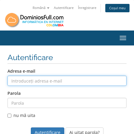
Română
Autentificare
Înregistrare
Coșul meu
Navig
Autentificare
Adresa e-mail
Parola
nu mă uita
Ai uitat parola?