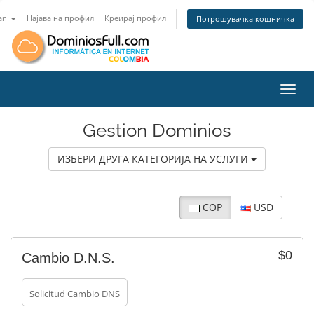
an
Најава на профил
Креирај профил
Потрошувачка кошничка
Вклу
Gestion Dominios
ИЗБЕРИ ДРУГА КАТЕГОРИЈА НА УСЛУГИ
COP
USD
$0
Cambio D.N.S.
Solicitud Cambio DNS